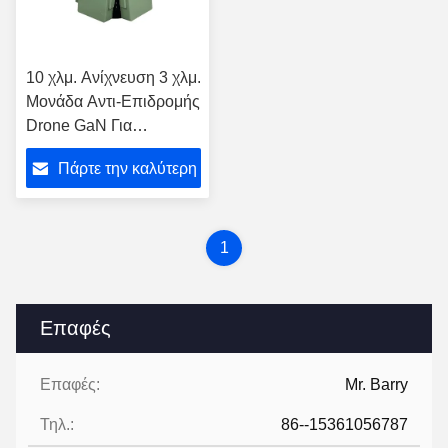
10 χλμ. Ανίχνευση 3 χλμ.
Μονάδα Αντι-Επιδρομής
Drone GaN Για
Προηγμένη Ανίχνευση
Πάρτε την καλύτερη
Κινητών Αεροπορικών
Αεροσκαφών και
τιμή
Αντιμέτρα
1
Επαφές
Επαφές:
Mr. Barry
Τηλ.:
86--15361056787