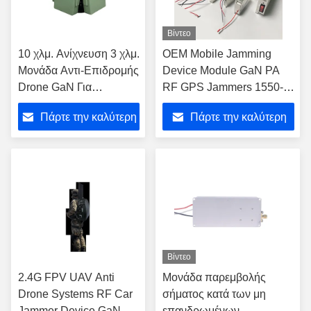
Βίντεο
10 χλμ. Ανίχνευση 3 χλμ.
OEM Mobile Jamming
Μονάδα Αντι-Επιδρομής
Device Module GaN PA
Drone GaN Για
RF GPS Jammers 1550-
Προηγμένη Ανίχνευση
1620MHz Συστήματα
Πάρτε την καλύτερη
Πάρτε την καλύτερη
Κινητών Αεροπορικών
παρεμβολής σήματος
Αεροσκαφών και
τιμή
τιμή
Αντιμέτρα
Βίντεο
2.4G FPV UAV Anti
Μονάδα παρεμβολής
Drone Systems RF Car
σήματος κατά των μη
Jammer Device GaN
επανδρωμένων