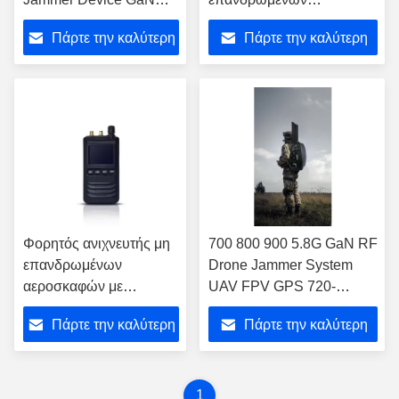
Module 720-1050MHz
αεροσκαφών κινητή
Πάρτε την καλύτερη
Πάρτε την καλύτερη
Ηλεκτρονική ασύρματη
συσκευή παρεμβολής
επικοινωνία
40W 2400-2500 MHz FPV
τιμή
τιμή
UAV C-UAS
Φορητός ανιχνευτής μη
700 800 900 5.8G GaN RF
επανδρωμένων
Drone Jammer System
αεροσκαφών με
UAV FPV GPS 720-
σύστημα ανίχνευσης
1050MHz
Πάρτε την καλύτερη
Πάρτε την καλύτερη
UAV τεχνολογίας GaN
τιμή
τιμή
1