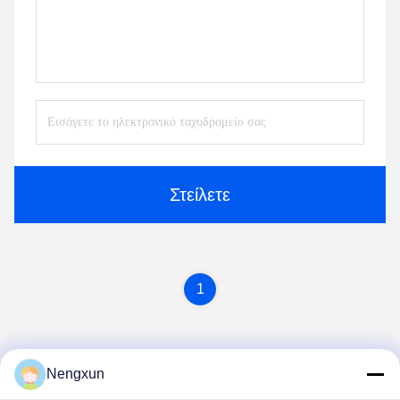
Στείλετε
1
Nengxun