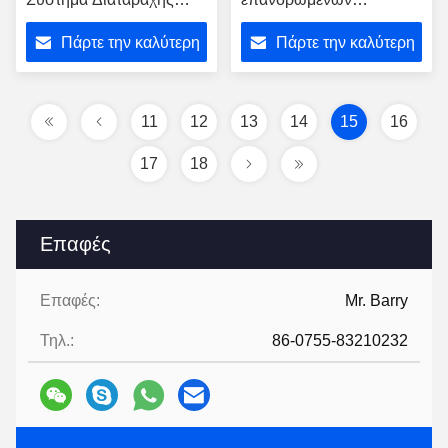
Σημείων RF 720-
αεροσκαφών VHF
Πάρτε την καλύτερη
Πάρτε την καλύτερη
1050MHz
Jammer Gun UAV FPV
Power Amplifier Module
τιμή
τιμή
11
12
13
14
15
16
17
18
Επαφές
Επαφές:
Mr. Barry
Τηλ.:
86-0755-83210232