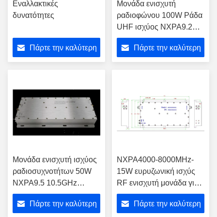
Εναλλακτικές
Μονάδα ενισχυτή
δυνατότητες
ραδιοφώνου 100W Ράδα
UHF ισχύος NXPA9.2
9.6GHz
Πάρτε την καλύτερη
Πάρτε την καλύτερη
τιμή
τιμή
Μονάδα ενισχυτή ισχύος
NXPA4000-8000MHz-
ραδιοσυχνοτήτων 50W
15W ευρυζωνική ισχύς
NXPA9.5 10.5GHz
RF ενισχυτή μονάδα για
Προσαρμοσμένη
το σύστημα ραντάρ
Πάρτε την καλύτερη
Πάρτε την καλύτερη
επικοινωνίας