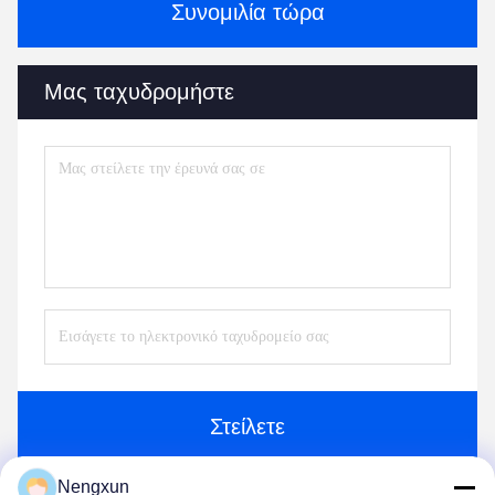
Συνομιλία τώρα
Μας ταχυδρομήστε
Στείλετε
Nengxun