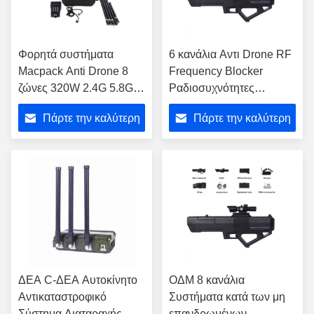
Φορητά συστήματα
6 κανάλια Αντι Drone RF
Macpack Anti Drone 8
Frequency Blocker
ζώνες 320W 2.4G 5.8G
Ραδιοσυχνότητες
1.5G 900M 5.2G
συσκευές παρεμβολής
Πάρτε την καλύτερη
Πάρτε την καλύτερη
Στρατιωτικό RF Jammer
24V 10A
UAV σύστημα άμυνας
τιμή
τιμή
ΔΕΑ C-ΔΕΑ Αυτοκίνητο
ΟΔΜ 8 κανάλια
Αντικαταστροφικό
Συστήματα κατά των μη
Σύστημα Διαταραχής
επανδρωμένων