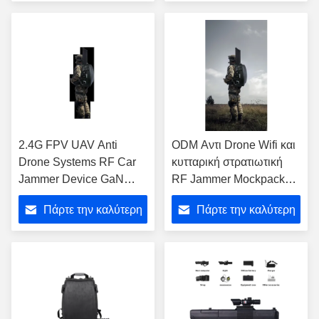
τιμή
τιμή
2.4G FPV UAV Anti
ODM Αντι Drone Wifi και
Drone Systems RF Car
κυτταρική στρατιωτική
Jammer Device GaN
RF Jammer Mockpacks
Module 720-1050MHz
μη επανδρωμένο
Πάρτε την καλύτερη
Πάρτε την καλύτερη
Ηλεκτρονική ασύρματη
επικοινωνία
τιμή
τιμή