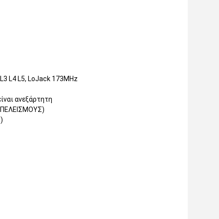
L3 L4 L5, LoJack 173MHz
είναι ανεξάρτητη
(ΑΠΕΛΕΙΣΜΟΥΣ)
)