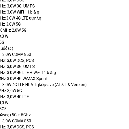
Hz: 3,0W DCS
Hz: 3,0W 3G, UMTS
z: 3,0W WiFi 11.b & g
Hz:3.0W 4G LTE υψηλή
Hz 3,0W 5G
00MHz 2.0W 5G
3,0 W
5G
Ομάδες)
: 3,0W CDMA 850
Hz: 3,0W DCS, PCS
Hz: 3,0W 3G, UMTS
z: 3.0W 4G LTE + WiFi 11.b & g
Hz:3.0W 4G WiMAX Sprint
 3.0W 4G LTE ΗΠΑ Τηλέφωνο (AT&T & Verizon)
MHz 3,0W 5G
z: 3,0W 4G LTE
4,0 W
5G5
ζώνες) 5G + 5GHz
: 3,0W CDMA 850
Hz: 3,0W DCS, PCS