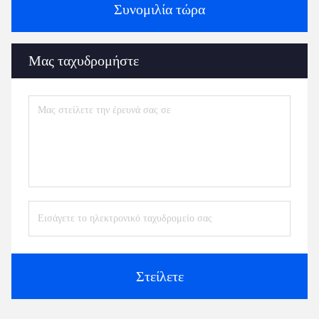
Συνομιλία τώρα
Μας ταχυδρομήστε
Στείλετε