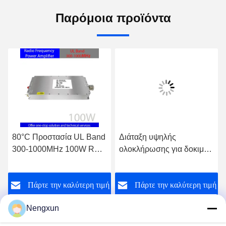
Παρόμοια προϊόντα
80°C Προστασία UL Band
Διάταξη υψηλής
300-1000MHz 100W RF
ολοκλήρωσης για δοκιμές
Power Amplifier
EMC και ηλεκτρονικά
Integration Solution για
αντίμετρα
ή
Πάρτε την καλύτερη τιμή
Πάρτε την καλύτερη τιμή
ηλεκτρονικά αντιμέτρα
δοκιμής EMC
Nengxun