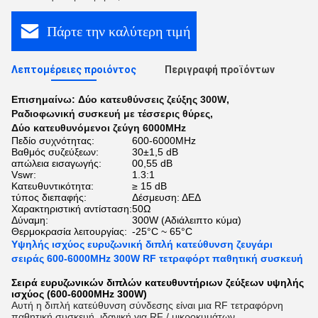
Πάρτε την καλύτερη τιμή
Λεπτομέρειες προιόντος
Περιγραφή προϊόντων
Επισημαίνω:
Δύο κατευθύνσεις ζεύξης 300W
,
Ραδιοφωνική συσκευή με τέσσερις θύρες
,
Δύο κατευθυνόμενοι ζεύγη 6000MHz
Πεδίο συχνότητας:
600-6000MHz
Βαθμός συζεύξεων:
30±1,5 dB
απώλεια εισαγωγής:
00,55 dB
Vswr:
1.3:1
Κατευθυντικότητα:
≥ 15 dB
τύπος διεπαφής:
Δέσμευση: ΔΕΔ
Χαρακτηριστική αντίσταση:
50Ω
Δύναμη:
300W (Αδιάλειπτο κύμα)
Θερμοκρασία λειτουργίας:
-25°C ~ 65°C
Υψηλής ισχύος ευρυζωνική διπλή κατεύθυνση ζευγάρι
σειράς 600-6000MHz 300W RF τετραφόρτ παθητική συσκευή
Σειρά ευρυζωνικών διπλών κατευθυντήριων ζεύξεων υψηλής
ισχύος (600-6000MHz 300W)
Αυτή η διπλή κατεύθυνση σύνδεσης είναι μια RF τετραφόρνη
παθητική συσκευή, ιδανική για RF / μικροκυμάτων