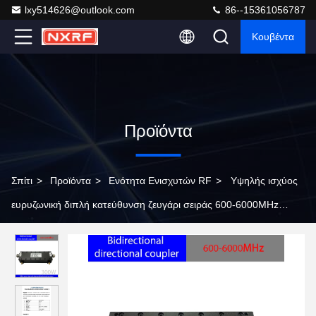
lxy514626@outlook.com
86--15361056787
Κουβέντα
Προϊόντα
Σπίτι
>
Προϊόντα
>
Ενότητα Ενισχυτών RF
>
Υψηλής ισχύος
ευρυζωνική διπλή κατεύθυνση ζευγάρι σειράς 600-6000MHz
300W RF τετραφόρτ παθητική συσκευή