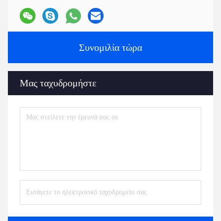
Συνομιλία τώρα
Μας ταχυδρομήστε