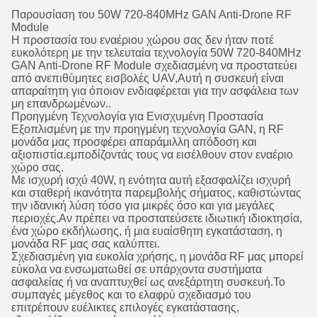
Παρουσίαση του 50W 720-840MHz GAN Anti-Drone RF
Module
Η προστασία του εναέριου χώρου σας δεν ήταν ποτέ
ευκολότερη με την τελευταία τεχνολογία 50W 720-840MHz
GAN Anti-Drone RF Module σχεδιασμένη να προστατεύει
από ανεπιθύμητες εισβολές UAV,Αυτή η συσκευή είναι
απαραίτητη για όποιον ενδιαφέρεται για την ασφάλεια των
μη επανδρωμένων..
Προηγμένη Τεχνολογία για Ενισχυμένη Προστασία
Εξοπλισμένη με την προηγμένη τεχνολογία GAN, η RF
μονάδα μας προσφέρει απαράμιλλη απόδοση και
αξιοπιστία.εμποδίζοντάς τους να εισέλθουν στον εναέριο
χώρο σας.
Με ισχυρή ισχύ 40W, η ενότητα αυτή εξασφαλίζει ισχυρή
και σταθερή ικανότητα παρεμβολής σήματος, καθιστώντας
την ιδανική λύση τόσο για μικρές όσο και για μεγάλες
περιοχές.Αν πρέπει να προστατεύσετε ιδιωτική ιδιοκτησία,
ένα χώρο εκδήλωσης, ή μια ευαίσθητη εγκατάσταση, η
μονάδα RF μας σας καλύπτει.
Σχεδιασμένη για ευκολία χρήσης, η μονάδα RF μας μπορεί
εύκολα να ενσωματωθεί σε υπάρχοντα συστήματα
ασφαλείας ή να αναπτυχθεί ως ανεξάρτητη συσκευή.Το
συμπαγές μέγεθος και το ελαφρύ σχεδιασμό του
επιτρέπουν ευέλικτες επιλογές εγκατάστασης,