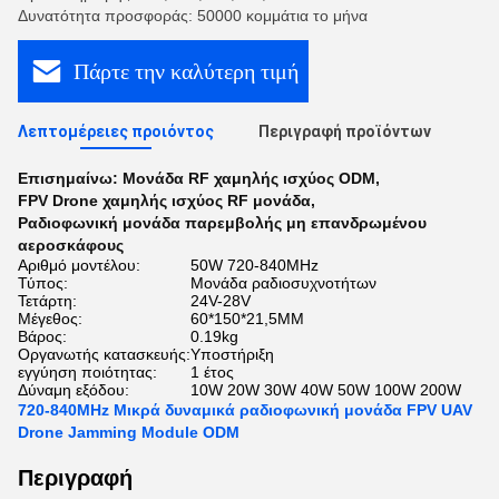
Δυνατότητα προσφοράς: 50000 κομμάτια το μήνα
Πάρτε την καλύτερη τιμή
Λεπτομέρειες προιόντος
Περιγραφή προϊόντων
Επισημαίνω:
Μονάδα RF χαμηλής ισχύος ODM
,
FPV Drone χαμηλής ισχύος RF μονάδα
,
Ραδιοφωνική μονάδα παρεμβολής μη επανδρωμένου
αεροσκάφους
Αριθμό μοντέλου:
50W 720-840MHz
Τύπος:
Μονάδα ραδιοσυχνοτήτων
Τετάρτη:
24V-28V
Μέγεθος:
60*150*21,5MM
Βάρος:
0.19kg
Οργανωτής κατασκευής:
Υποστήριξη
εγγύηση ποιότητας:
1 έτος
Δύναμη εξόδου:
10W 20W 30W 40W 50W 100W 200W
720-840MHz Μικρά δυναμικά ραδιοφωνική μονάδα FPV UAV
Drone Jamming Module ODM
Περιγραφή