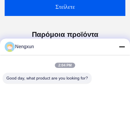
Στείλετε
Παρόμοια προϊόντα
Nengxun
2:04 PM
Good day, what product are you looking for?
Βίντεο
Βίντεο
Αντιδρόμιο ευρυζωνικής
50W 950-1050MHz GaN
ραδιοσυχνοποίησης (Anti-
Μονάδα παρεμβολής μη
Drone Broadband RF
επανδρωμένων
Power Amplifier Module)
αεροσκαφών