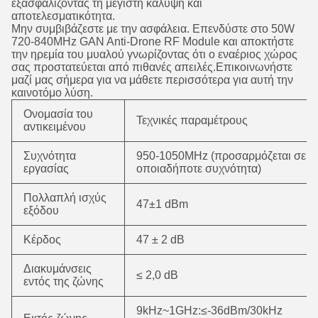
εξασφαλίζοντας τη μέγιστη κάλυψη και
αποτελεσματικότητα.
Μην συμβιβάζεστε με την ασφάλεια. Επενδύστε στο 50W
720-840MHz GAN Anti-Drone RF Module και αποκτήστε
την ηρεμία του μυαλού γνωρίζοντας ότι ο εναέριος χώρος
σας προστατεύεται από πιθανές απειλές.Επικοινωνήστε
μαζί μας σήμερα για να μάθετε περισσότερα για αυτή την
καινοτόμο λύση.
Ονομασία του
Τεχνικές παραμέτρους
αντικειμένου
Συχνότητα
950-1050MHz (προσαρμόζεται σε
εργασίας
οποιαδήποτε συχνότητα)
Πολλαπλή ισχύς
47±1 dBm
εξόδου
Κέρδος
47 ± 2 dB
Διακυμάνσεις
≤ 2,0 dB
εντός της ζώνης
9kHz~1GHz:≤-36dBm/30kHz