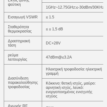
Εκτός ζώνης
ψεύτικη
1GHz~12.75GHz:≤-30dBm/30KHz
Εισαγωγή VSWR
≤ 1.5
Σταθερότητα
≤ ± 1,5 dB
θερμοκρασίας
Δραστηριακή
DC+28V
τάση
ρεύμα
47dBm@≤3.2A
λειτουργίας
Ηλεκτρική τροφοδοσία: ηλεκτρική
γραμμή
Διασύνδεση
παρακολούθησης
Κόκκινο: θετική ισχύς, μαύρο:
τροφοδοσίας
αρνητική ισχύς, λευκό:
ενεργοποιημένος ενισχυτής
ισχύος
Αγωγός RF