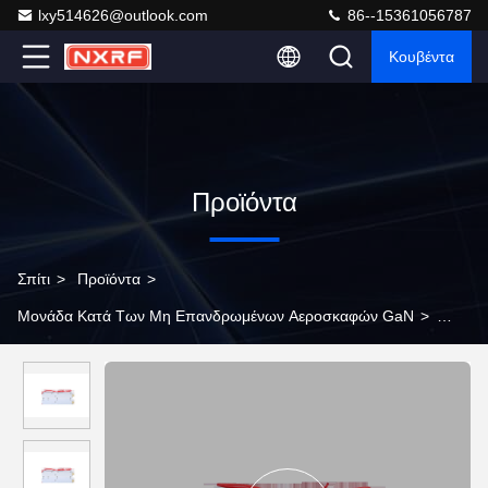
lxy514626@outlook.com
86--15361056787
Κουβέντα
Προϊόντα
Σπίτι
>
Προϊόντα
>
Μονάδα Κατά Των Μη Επανδρωμένων Αεροσκαφών GaN
>
720-840MHz Μικρά δυναμικά ραδιοφωνική μονάδα FPV UAV
Drone Jamming Module ODM