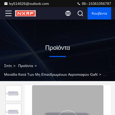
lxy514626@outlook.com
86--15361056787
Κουβέντα
Προϊόντα
Σπίτι
>
Προϊόντα
>
Μονάδα Κατά Των Μη Επανδρωμένων Αεροσκαφών GaN
>
30W 1340-1450MHz RF σήμα VHF Ενίσχυσης ισχύος Μονάδα
Anti Drone jammer