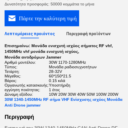
Δυνατότητα προσφοράς: 50000 κομμάτια το μήνα
Πάρτε την καλύτερη τιμή
Λεπτομέρειες προιόντος
Περιγραφή προϊόντων
Επισημαίνω:
Μονάδα ενισχυτή ισχύος σήματος RF vhf
,
1450MHz vhf μονάδα ενισχυτή ισχύος
,
Μονάδα αντιδρόμων Jammer
Αριθμό μοντέλου:
30W 1170-1280MHz
Τύπος:
Μονάδα ραδιοσυχνοτήτων
Τετάρτη:
28-32V
Μέγεθος:
60*150*21.5
Βάρος:
0.15 κιλά
Οργανωτής κατασκευής:
Υποστήριξη
εγγύηση ποιότητας:
1 έτος
Δύναμη εξόδου:
10W 20W 30W 40W 50W 100W 200W
30W 1340-1450MHz RF σήμα VHF Ενίσχυσης ισχύος Μονάδα
Anti Drone jammer
Περιγραφή