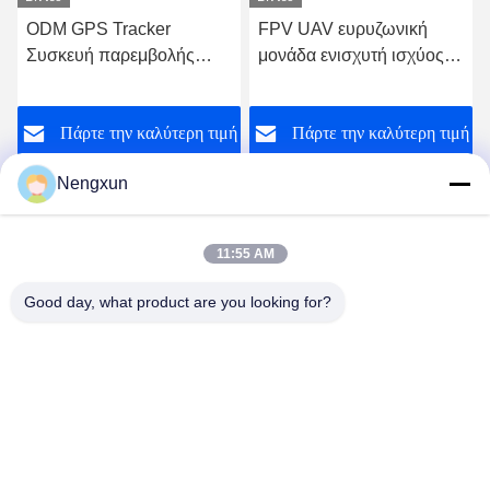
ODM GPS Tracker
FPV UAV ευρυζωνική
Συσκευή παρεμβολής
μονάδα ενισχυτή ισχύος
Drone Jammer RF
RF GPS Tracker συσκευή
Μοντέλο 420-450MHz
παρεμβολής 30W 1170-
ή
Πάρτε την καλύτερη τιμή
Πάρτε την καλύτερη τιμή
1280MHz
Nengxun
11:55 AM
Nengxun Communication Technology Co.,Ltd.
Good day, what product are you looking for?
lxy514626@outlook.com
86--15361056787
Διεύθυνση: 401, Jinxinuo Signal Connection Technology
Industrial Park, αριθ. 50, Baolong 2nd Road, Baolong Street,
Longgang District, πόλη Shenzhen, επαρχία Guangdong