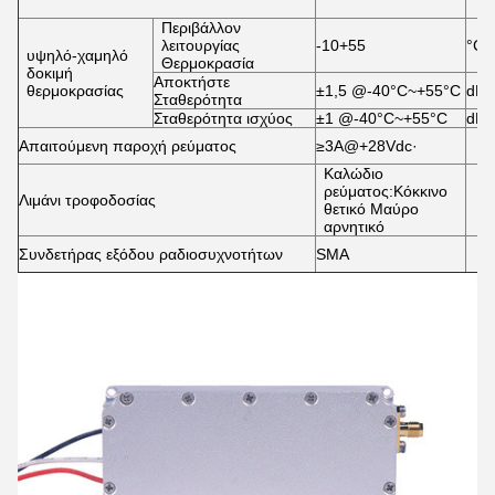
Περιβάλλον
λειτουργίας
-10+55
°C
υψηλό-χαμηλό
Θερμοκρασία
δοκιμή
Αποκτήστε
θερμοκρασίας
±1,5 @-40°C~+55°C
dB
Σταθερότητα
Σταθερότητα ισχύος
±1 @-40°C~+55°C
dB
Απαιτούμενη παροχή ρεύματος
≥3A@+28Vdc·
Καλώδιο
ρεύματος:Κόκκινο
Λιμάνι τροφοδοσίας
θετικό Μαύρο
αρνητικό
Συνδετήρας εξόδου ραδιοσυχνοτήτων
SMA