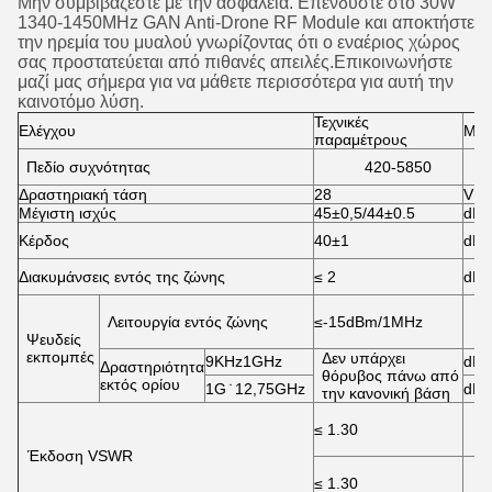
Μην συμβιβάζεστε με την ασφάλεια. Επενδύστε στο 30W
1340-1450MHz GAN Anti-Drone RF Module και αποκτήστε
την ηρεμία του μυαλού γνωρίζοντας ότι ο εναέριος χώρος
σας προστατεύεται από πιθανές απειλές.Επικοινωνήστε
μαζί μας σήμερα για να μάθετε περισσότερα για αυτή την
καινοτόμο λύση.
Τεχνικές
Ελέγχου
Μον
παραμέτρους
Πεδίο συχνότητας
420-5850
M
Δραστηριακή τάση
28
V
Μέγιστη ισχύς
45±0,5/44±0.5
dB
Κέρδος
40±1
dB
Διακυμάνσεις εντός της ζώνης
≤ 2
dB
Λειτουργία εντός ζώνης
≤-15dBm/1MHz
d
Ψευδείς
εκπομπές
Δεν υπάρχει
9KHz1GHz
dB
Δραστηριότητα
θόρυβος πάνω από
εκτός ορίου
1G ̇ 12,75GHz
dB
την κανονική βάση
≤ 1.30
Έκδοση VSWR
≤ 1.30