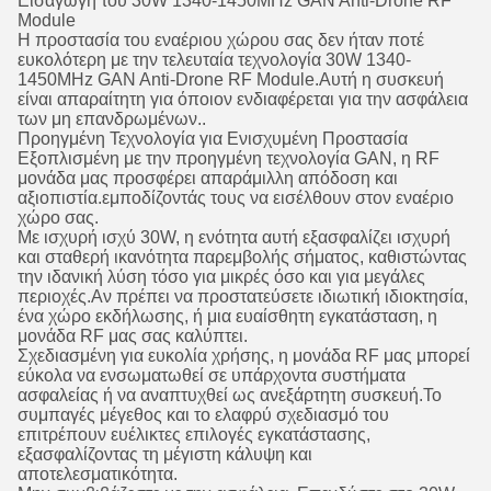
Εισαγωγή του 30W 1340-1450MHz GAN Anti-Drone RF
Module
Η προστασία του εναέριου χώρου σας δεν ήταν ποτέ
ευκολότερη με την τελευταία τεχνολογία 30W 1340-
1450MHz GAN Anti-Drone RF Module.Αυτή η συσκευή
είναι απαραίτητη για όποιον ενδιαφέρεται για την ασφάλεια
των μη επανδρωμένων..
Προηγμένη Τεχνολογία για Ενισχυμένη Προστασία
Εξοπλισμένη με την προηγμένη τεχνολογία GAN, η RF
μονάδα μας προσφέρει απαράμιλλη απόδοση και
αξιοπιστία.εμποδίζοντάς τους να εισέλθουν στον εναέριο
χώρο σας.
Με ισχυρή ισχύ 30W, η ενότητα αυτή εξασφαλίζει ισχυρή
και σταθερή ικανότητα παρεμβολής σήματος, καθιστώντας
την ιδανική λύση τόσο για μικρές όσο και για μεγάλες
περιοχές.Αν πρέπει να προστατεύσετε ιδιωτική ιδιοκτησία,
ένα χώρο εκδήλωσης, ή μια ευαίσθητη εγκατάσταση, η
μονάδα RF μας σας καλύπτει.
Σχεδιασμένη για ευκολία χρήσης, η μονάδα RF μας μπορεί
εύκολα να ενσωματωθεί σε υπάρχοντα συστήματα
ασφαλείας ή να αναπτυχθεί ως ανεξάρτητη συσκευή.Το
συμπαγές μέγεθος και το ελαφρύ σχεδιασμό του
επιτρέπουν ευέλικτες επιλογές εγκατάστασης,
εξασφαλίζοντας τη μέγιστη κάλυψη και
αποτελεσματικότητα.