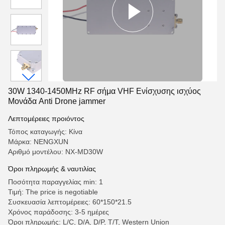
30W 1340-1450MHz RF σήμα VHF Ενίσχυσης ισχύος
Μονάδα Anti Drone jammer
Λεπτομέρειες προιόντος
Τόπος καταγωγής: Κίνα
Μάρκα: NENGXUN
Αριθμό μοντέλου: NX-MD30W
Όροι πληρωμής & ναυτιλίας
Ποσότητα παραγγελίας min: 1
Τιμή: The price is negotiable
Συσκευασία λεπτομέρειες: 60*150*21.5
Χρόνος παράδοσης: 3-5 ημέρες
Όροι πληρωμής: L/C, D/A, D/P, T/T, Western Union