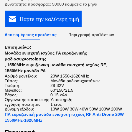
Δυνατότητα προσφοράς: 50000 κομμάτια το μήνα
Πάρτε την καλύτερη τιμή
Λεπτομέρειες προιόντος
Περιγραφή προϊόντων
Επισημαίνω:
Μονάδα ενισχυτή ισχύος PA ευρυζωνικής
ραδιοσυχνοποίησης
,
1550MHz ευρυζωνική μονάδα ενισχυτή ισχύος RF
,
1550MHz μονάδα PA
Αριθμό μοντέλου:
20W 1550-1620MHz
Τύπος:
Μονάδα ραδιοσυχνοτήτων
Τετάρτη:
28-32V
Μέγεθος:
60*150*21.5
Βάρος:
0.15 κιλά
Οργανωτής κατασκευής:
Υποστήριξη
εγγύηση ποιότητας:
1 έτος
Δύναμη εξόδου:
10W 20W 30W 40W 50W 100W 200W
ΠΑ ευρυζωνική μονάδα ενισχυτή ισχύος RF Anti Drone 20W
1550MHz-1620MHz