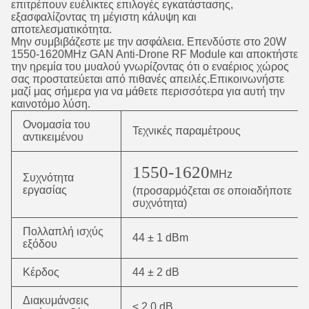
επιτρέπουν ευέλικτες επιλογές εγκατάστασης,
εξασφαλίζοντας τη μέγιστη κάλυψη και
αποτελεσματικότητα.
Μην συμβιβάζεστε με την ασφάλεια. Επενδύστε στο 20W
1550-1620MHz GAN Anti-Drone RF Module και αποκτήστε
την ηρεμία του μυαλού γνωρίζοντας ότι ο εναέριος χώρος
σας προστατεύεται από πιθανές απειλές.Επικοινωνήστε
μαζί μας σήμερα για να μάθετε περισσότερα για αυτή την
καινοτόμο λύση.
Ονομασία του
Τεχνικές παραμέτρους
αντικειμένου
1550-1620
MHz
Συχνότητα
εργασίας
(προσαρμόζεται σε οποιαδήποτε
συχνότητα)
Πολλαπλή ισχύς
44 ± 1 dBm
εξόδου
Κέρδος
44 ± 2 dB
Διακυμάνσεις
≤ 2,0 dB