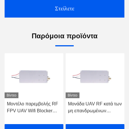
Στείλετε
Παρόμοια προϊόντα
Βίντεο
Βίντεο
Μοντέλο παρεμβολής RF
Μονάδα UAV RF κατά των
FPV UAV Wifi Blocker
μη επανδρωμένων
20W 600MHz-700MHz
αεροσκαφών 20W
720MHz-840MHz FPV C-