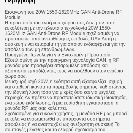
Περιγραφή
Εισαγωγή του 20W 1550-1620MHz GAN Anti-Drone RF
Module
Η προστασία του εναέριου χώρου σας δεν ήταν ποτέ
ευκολότερη με την τελευταία τεχνολογία 20W 1550-
1620MHz GAN Anti-Drone RF Module σχεδιασμένη να
προστατεύει από ανεπιθύμητες εισβολές UAV,Αυτή η
συσκευή είναι απαραίτητη για όποιον ενδιαφέρεται για την
ασφάλεια των μη επανδρωμένων..
Προηγμένη Τεχνολογία για Ενισχυμένη Προστασία
Εξοπλισμένη με την προηγμένη τεχνολογία GAN, η RF
μονάδα μας προσφέρει απαράμιλλη απόδοση και
αξιοπιστία.εμποδίζοντάς τους να εισέλθουν στον εναέριο
χώρο σας.
Με ισχυρή ισχύ 20W, η ενότητα αυτή εξασφαλίζει ισχυρή
και σταθερή ικανότητα παρεμβολής σήματος, καθιστώντας
την ιδανική λύση τόσο για μικρές όσο και για μεγάλες
περιοχές.Αν πρέπει να προστατεύσετε ιδιωτική ιδιοκτησία,
ένα χώρο εκδήλωσης, ή μια ευαίσθητη εγκατάσταση, η
μονάδα RF μας σας καλύπτει.
Σχεδιασμένη για ευκολία χρήσης, η μονάδα RF μας μπορεί
εύκολα να ενσωματωθεί σε υπάρχοντα συστήματα
ασφαλείας ή να αναπτυχθεί ως ανεξάρτητη συσκευή.Το
συμπαγές μέγεθος και το ελαφρύ σχεδιασμό του