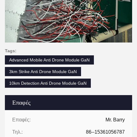
Tags:
Advanced Mobile Anti Drone Module GaN
3km Strike Anti Drone Module GaN
10km Detection Anti Drone Module GaN
Επαφές
Επαφές:
Mr. Barry
Τηλ.:
86--15361056787