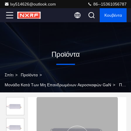
lxy514626@outlook.com
86--15361056787
Κουβέντα
Προϊόντα
Σπίτι
>
Προϊόντα
>
Μονάδα Κατά Των Μη Επανδρωμένων Αεροσκαφών GaN
>
ΠΑ
ευρυζωνική μονάδα ενισχυτή ισχύος RF Anti Drone 20W
1550MHz-1620MHz