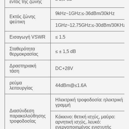
εντός της ζώνης
9kHz~1GHz:≤-36dBm/30kHz
Εκτός ζώνης
ψεύτικη
1GHz~12.75GHz:≤-30dBm/30KHz
Εισαγωγή VSWR
≤ 1.5
Σταθερότητα
≤ ± 1,5 dB
θερμοκρασίας
Δραστηριακή
DC+28V
τάση
ρεύμα
44dBm@≤1.6A
λειτουργίας
Ηλεκτρική τροφοδοσία: ηλεκτρική
γραμμή
Διασύνδεση
παρακολούθησης
Κόκκινο: θετική ισχύς, μαύρο:
τροφοδοσίας
αρνητική ισχύς, λευκό:
ενεργοποιημένος ενισχυτής