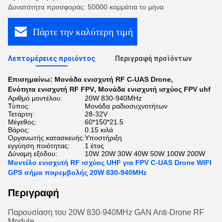
Δυνατότητα προσφοράς: 50000 κομμάτια το μήνα
Πάρτε την καλύτερη τιμή
Λεπτομέρειες προιόντος
Περιγραφή προϊόντων
Επισημαίνω:
Μονάδα ενισχυτή RF C-UAS Drone
,
Ενότητα ενισχυτή RF FPV
,
Μονάδα ενισχυτή ισχύος FPV uhf
Αριθμό μοντέλου:
20W 830-940MHz
Τύπος:
Μονάδα ραδιοσυχνοτήτων
Τετάρτη:
28-32V
Μέγεθος:
60*150*21.5
Βάρος:
0.15 κιλά
Οργανωτής κατασκευής:
Υποστήριξη
εγγύηση ποιότητας:
1 έτος
Δύναμη εξόδου:
10W 20W 30W 40W 50W 100W 200W
Μοντέλο ενισχυτή RF ισχύος UHF για FPV C-UAS Drone WIFI
GPS σήμα παρεμβολής 20W 830-940MHz
Περιγραφή
Παρουσίαση του 20W 830-940MHz GAN Anti-Drone RF
Module