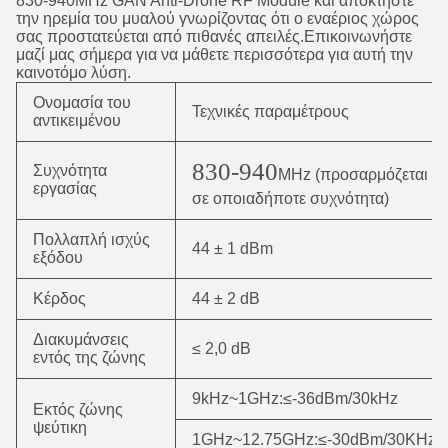
830-940MHz GAN Anti-Drone RF Module και αποκτήστε
την ηρεμία του μυαλού γνωρίζοντας ότι ο εναέριος χώρος
σας προστατεύεται από πιθανές απειλές.Επικοινωνήστε
μαζί μας σήμερα για να μάθετε περισσότερα για αυτή την
καινοτόμο λύση.
Ονομασία του
Τεχνικές παραμέτρους
αντικειμένου
830-940
Συχνότητα
MHz (προσαρμόζεται
εργασίας
σε οποιαδήποτε συχνότητα)
Πολλαπλή ισχύς
44 ± 1 dBm
εξόδου
Κέρδος
44 ± 2 dB
Διακυμάνσεις
≤ 2,0 dB
εντός της ζώνης
9kHz~1GHz:≤-36dBm/30kHz
Εκτός ζώνης
ψεύτικη
1GHz~12.75GHz:≤-30dBm/30KHz