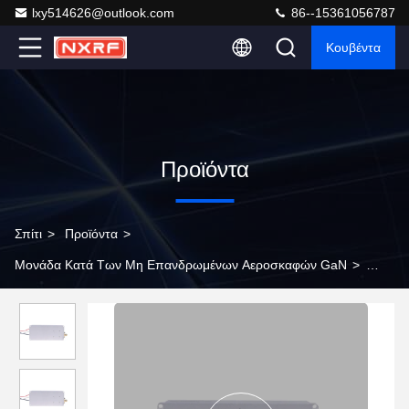
lxy514626@outlook.com
86--15361056787
Κουβέντα
Προϊόντα
Σπίτι
>
Προϊόντα
>
Μονάδα Κατά Των Μη Επανδρωμένων Αεροσκαφών GaN
>
Μοντέλο ενισχυτή RF ισχύος UHF για FPV C-UAS Drone WIFI
GPS σήμα παρεμβολής 20W 830-940MHz