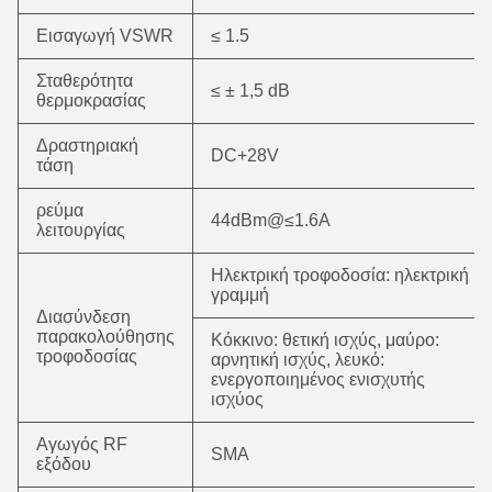
Εισαγωγή VSWR
≤ 1.5
Σταθερότητα
≤ ± 1,5 dB
θερμοκρασίας
Δραστηριακή
DC+28V
τάση
ρεύμα
44dBm@≤1.6A
λειτουργίας
Ηλεκτρική τροφοδοσία: ηλεκτρική
γραμμή
Διασύνδεση
παρακολούθησης
Κόκκινο: θετική ισχύς, μαύρο:
τροφοδοσίας
αρνητική ισχύς, λευκό:
ενεργοποιημένος ενισχυτής
ισχύος
Αγωγός RF
SMA
εξόδου