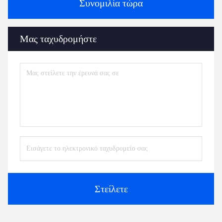
Συνομιλία τώρα
Μας ταχυδρομήστε
Στείλετε