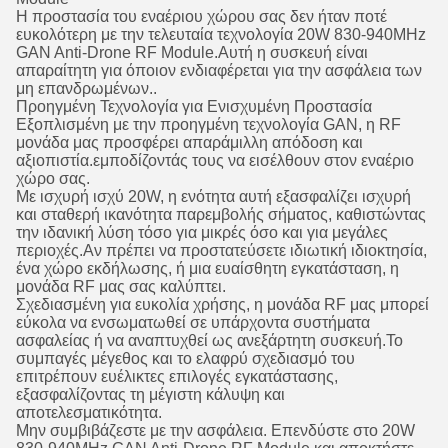
Η προστασία του εναέριου χώρου σας δεν ήταν ποτέ
ευκολότερη με την τελευταία τεχνολογία 20W 830-940MHz
GAN Anti-Drone RF Module.Αυτή η συσκευή είναι
απαραίτητη για όποιον ενδιαφέρεται για την ασφάλεια των
μη επανδρωμένων..
Προηγμένη Τεχνολογία για Ενισχυμένη Προστασία
Εξοπλισμένη με την προηγμένη τεχνολογία GAN, η RF
μονάδα μας προσφέρει απαράμιλλη απόδοση και
αξιοπιστία.εμποδίζοντάς τους να εισέλθουν στον εναέριο
χώρο σας.
Με ισχυρή ισχύ 20W, η ενότητα αυτή εξασφαλίζει ισχυρή
και σταθερή ικανότητα παρεμβολής σήματος, καθιστώντας
την ιδανική λύση τόσο για μικρές όσο και για μεγάλες
περιοχές.Αν πρέπει να προστατεύσετε ιδιωτική ιδιοκτησία,
ένα χώρο εκδήλωσης, ή μια ευαίσθητη εγκατάσταση, η
μονάδα RF μας σας καλύπτει.
Σχεδιασμένη για ευκολία χρήσης, η μονάδα RF μας μπορεί
εύκολα να ενσωματωθεί σε υπάρχοντα συστήματα
ασφαλείας ή να αναπτυχθεί ως ανεξάρτητη συσκευή.Το
συμπαγές μέγεθος και το ελαφρύ σχεδιασμό του
επιτρέπουν ευέλικτες επιλογές εγκατάστασης,
εξασφαλίζοντας τη μέγιστη κάλυψη και
αποτελεσματικότητα.
Μην συμβιβάζεστε με την ασφάλεια. Επενδύστε στο 20W