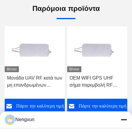
Παρόμοια προϊόντα
Βίντεο
Βίντεο
Μονάδα UAV RF κατά των
OEM WIFI GPS UHF
μη επανδρωμένων
σήμα παρεμβολή RF
αεροσκαφών 20W
μονάδα ισχύος UAV FPV
720MHz-840MHz FPV C-
Drone 20W 5725-
ή
Πάρτε την καλύτερη τιμή
Πάρτε την καλύτερη τιμή
UAS Drone Wifi Bluetooth
5850MHz
Jammer
Nengxun