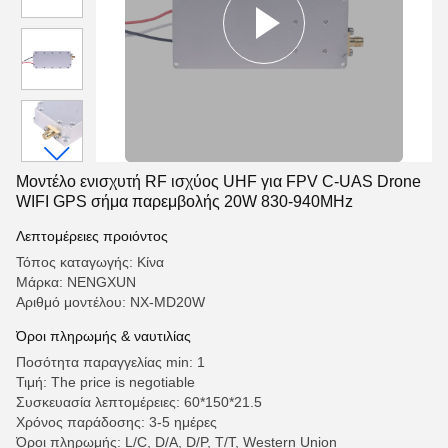
Μοντέλο ενισχυτή RF ισχύος UHF για FPV C-UAS Drone
WIFI GPS σήμα παρεμβολής 20W 830-940MHz
Λεπτομέρειες προιόντος
Τόπος καταγωγής: Κίνα
Μάρκα: NENGXUN
Αριθμό μοντέλου: NX-MD20W
Όροι πληρωμής & ναυτιλίας
Ποσότητα παραγγελίας min: 1
Τιμή: The price is negotiable
Συσκευασία λεπτομέρειες: 60*150*21.5
Χρόνος παράδοσης: 3-5 ημέρες
Όροι πληρωμής: L/C, D/A, D/P, T/T, Western Union